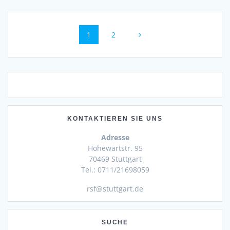
Beitragsnavigation
Seite
Seite
1
2
KONTAKTIEREN SIE UNS
Adresse
Hohewartstr. 95
70469 Stuttgart
Tel.: 0711/21698059
rsf@stuttgart.de
SUCHE