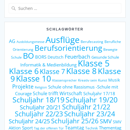
Suche
nach:
SCHLAGWÖRTER
Ausflüge
AG
Berufecasting
Berufliche
Ausbildungsmesse
Berufsorientierung
Orientierung
Bewegte
BO
Feuerbach
BORS
Deutsch
Gesunde Schule
Schule
Klasse 5
Informatik & Medienbildung
Klasse 6
Klasse 8
Klasse
Klasse 7
9
Klasse 10
Musik
Kreativ sein
Kunst
Klassensprecher
Projekte
Schule ohne Rassismus -Schule mit
Religion
Schule trifft Wirtschaft
Courage
Schuljahr 17/18
Schuljahr 18/19
Schuljahr 19/20
Schuljahr 21/22
Schuljahr 20/21
Schuljahr 23/24
Schuljahr 22/23
Schuljahr 25/26
Schuljahr 24/25
SMV
SMV
Teamtag
Sport
Thementag
Aktion
Technik
Tag der offenen Tür