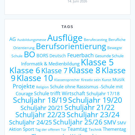
14. Juni 2026
TAGS
Ausflüge
AG
Berufecasting
Berufliche
Ausbildungsmesse
Berufsorientierung
Orientierung
Bewegte
BO
Feuerbach
BORS
Deutsch
Gesunde Schule
Schule
Klasse 5
Informatik & Medienbildung
Klasse 6
Klasse 8
Klasse
Klasse 7
9
Klasse 10
Musik
Kreativ sein
Kunst
Klassensprecher
Projekte
Schule ohne Rassismus -Schule mit
Religion
Schule trifft Wirtschaft
Courage
Schuljahr 17/18
Schuljahr 18/19
Schuljahr 19/20
Schuljahr 21/22
Schuljahr 20/21
Schuljahr 23/24
Schuljahr 22/23
Schuljahr 25/26
Schuljahr 24/25
SMV
SMV
Teamtag
Sport
Thementag
Aktion
Technik
Tag der offenen Tür