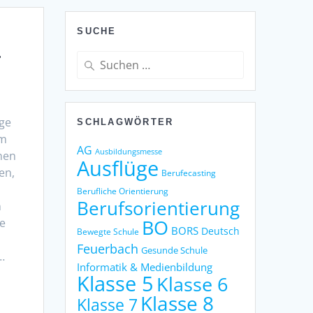
SUCHE
r
Suche
nach:
ge
SCHLAGWÖRTER
im
AG
Ausbildungsmesse
onen
Ausflüge
en,
Berufecasting
Berufliche Orientierung
Berufsorientierung
n
BO
ie
BORS
Deutsch
Bewegte Schule
Feuerbach
Gesunde Schule
…
Informatik & Medienbildung
Klasse 5
Klasse 6
Klasse 8
Klasse 7