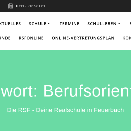
0711 - 216 98 061
KTUELLES
SCHULE
TERMINE
SCHULLEBEN
EUNDE
RSFONLINE
ONLINE-VERTRETUNGSPLAN
KO
gwort:
Berufsorien
Die RSF - Deine Realschule in Feuerbach