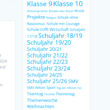
Klasse 9
Klasse 10
Musik
Kreativ sein
Kunst
Klassensprecher
Projekte
Schule ohne
Religion
Rassismus -Schule mit Courage
Schule trifft Wirtschaft
Schuljahr
Schuljahr 18/19
17/18
Schuljahr 19/20
Schuljahr 20/21
Schuljahr 21/22
r
Schuljahr 22/23
2024
und
Schuljahr 23/24
Schuljahr 24/25
Schuljahr 25/26
SMV
n,
Sport
SMV Aktion
Tag der offenen Tür
Teamtag
Thementag
Technik
Themenwoche
Weihnachten