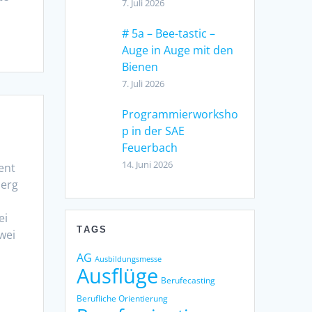
7. Juli 2026
# 5a – Bee-tastic –
Auge in Auge mit den
Bienen
7. Juli 2026
Programmierworksho
p in der SAE
Feuerbach
14. Juni 2026
ent
berg
ei
TAGS
wei
AG
Ausbildungsmesse
Ausflüge
Berufecasting
Berufliche Orientierung