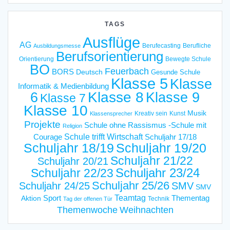
TAGS
Ausflüge
AG
Berufecasting
Berufliche
Ausbildungsmesse
Berufsorientierung
Orientierung
Bewegte Schule
BO
Feuerbach
BORS
Deutsch
Gesunde Schule
Klasse 5
Klasse
Informatik & Medienbildung
6
Klasse 8
Klasse 9
Klasse 7
Klasse 10
Musik
Kreativ sein
Kunst
Klassensprecher
Projekte
Schule ohne Rassismus -Schule mit
Religion
Schule trifft Wirtschaft
Courage
Schuljahr 17/18
Schuljahr 18/19
Schuljahr 19/20
Schuljahr 21/22
Schuljahr 20/21
Schuljahr 23/24
Schuljahr 22/23
Schuljahr 25/26
Schuljahr 24/25
SMV
SMV
Teamtag
Sport
Thementag
Aktion
Technik
Tag der offenen Tür
Weihnachten
Themenwoche