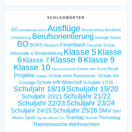
nach:
SCHLAGWÖRTER
Ausflüge
AG
Berufecasting
Berufliche
Ausbildungsmesse
Berufsorientierung
Orientierung
Bewegte Schule
BO
Feuerbach
BORS
Deutsch
Gesunde Schule
Klasse 5
Klasse
Informatik & Medienbildung
6
Klasse 8
Klasse 9
Klasse 7
Klasse 10
Musik
Kreativ sein
Kunst
Klassensprecher
Projekte
Schule ohne Rassismus -Schule mit
Religion
Schule trifft Wirtschaft
Courage
Schuljahr 17/18
Schuljahr 18/19
Schuljahr 19/20
Schuljahr 21/22
Schuljahr 20/21
Schuljahr 23/24
Schuljahr 22/23
Schuljahr 25/26
Schuljahr 24/25
SMV
SMV
Teamtag
Sport
Thementag
Aktion
Technik
Tag der offenen Tür
Weihnachten
Themenwoche