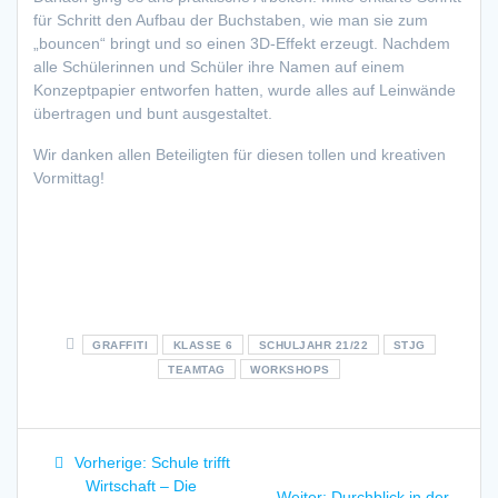
für Schritt den Aufbau der Buchstaben, wie man sie zum
„bouncen“ bringt und so einen 3D-Effekt erzeugt. Nachdem
alle Schülerinnen und Schüler ihre Namen auf einem
Konzeptpapier entworfen hatten, wurde alles auf Leinwände
übertragen und bunt ausgestaltet.
Wir danken allen Beteiligten für diesen tollen und kreativen
Vormittag!
GRAFFITI
KLASSE 6
SCHULJAHR 21/22
STJG
TEAMTAG
WORKSHOPS
Beitragsnavigation
Vorheriger
Vorherige:
Schule trifft
Beitrag:
Wirtschaft – Die
Nächster
Weiter:
Durchblick in der