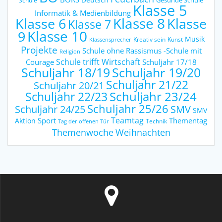
Deutsch
Gesunde Schule
Schule
Klasse 5
Informatik & Medienbildung
Klasse 6
Klasse 8
Klasse
Klasse 7
9
Klasse 10
Musik
Kreativ sein
Kunst
Klassensprecher
Projekte
Schule ohne Rassismus -Schule mit
Religion
Schule trifft Wirtschaft
Courage
Schuljahr 17/18
Schuljahr 18/19
Schuljahr 19/20
Schuljahr 21/22
Schuljahr 20/21
Schuljahr 23/24
Schuljahr 22/23
Schuljahr 25/26
Schuljahr 24/25
SMV
SMV
Teamtag
Sport
Thementag
Aktion
Technik
Tag der offenen Tür
Weihnachten
Themenwoche