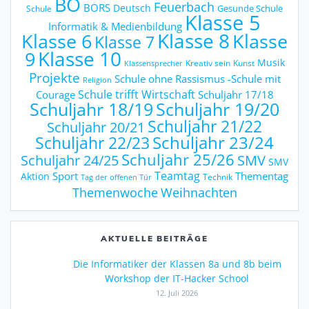
BO
Feuerbach
BORS
Deutsch
Gesunde Schule
Schule
Klasse 5
Informatik & Medienbildung
Klasse 6
Klasse 8
Klasse
Klasse 7
9
Klasse 10
Musik
Kreativ sein
Kunst
Klassensprecher
Projekte
Schule ohne Rassismus -Schule mit
Religion
Schule trifft Wirtschaft
Courage
Schuljahr 17/18
Schuljahr 18/19
Schuljahr 19/20
Schuljahr 21/22
Schuljahr 20/21
Schuljahr 23/24
Schuljahr 22/23
Schuljahr 25/26
Schuljahr 24/25
SMV
SMV
Teamtag
Sport
Thementag
Aktion
Technik
Tag der offenen Tür
Weihnachten
Themenwoche
AKTUELLE BEITRÄGE
Die Informatiker der Klassen 8a und 8b beim
Workshop der IT-Hacker School
12. Juli 2026