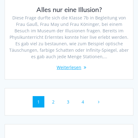
Alles nur eine Illusion?
Diese Frage durfte sich die Klasse 7b in Begleitung von
Frau Gauß, Frau May und Frau Köninger, bei einem
Besuch im Museum der Illusionen fragen. Bereits im
Physikunterricht Erlerntes konnte hier live erlebt werden.
Es gab viel zu bestaunen, wie zum Beispiel optische
Täuschungen, farbige Schatten oder Infinity-Spiegel, aber
es gab auch jede Menge Stationen,…
Weiterlesen
Beitragsnavigation
Seite
Seite
Seite
Seite
1
2
3
4