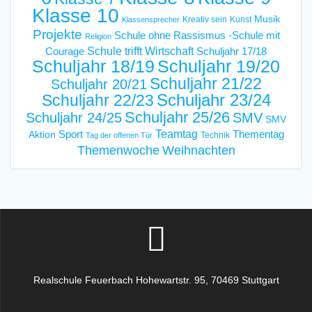
Klasse 10
Musik
Kreativ sein
Kunst
Klassensprecher
Projekte
Schule ohne Rassismus -Schule mit
Religion
Schule trifft Wirtschaft
Courage
Schuljahr 17/18
Schuljahr 18/19
Schuljahr 19/20
Schuljahr 21/22
Schuljahr 20/21
Schuljahr 23/24
Schuljahr 22/23
Schuljahr 25/26
Schuljahr 24/25
SMV
SMV
Teamtag
Sport
Thementag
Aktion
Technik
Tag der offenen Tür
Weihnachten
Themenwoche
Realschule Feuerbach Hohewartstr. 95, 70469 Stuttgart