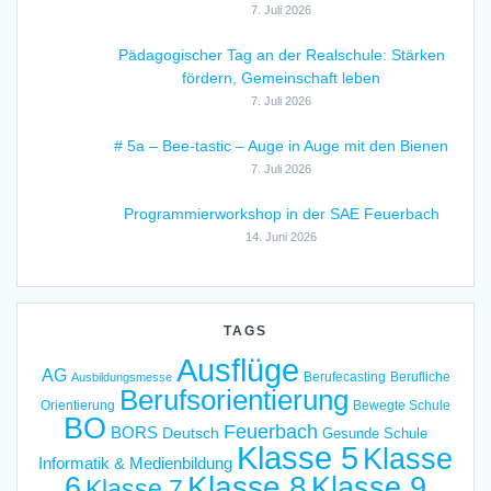
7. Juli 2026
Pädagogischer Tag an der Realschule: Stärken
fördern, Gemeinschaft leben
7. Juli 2026
# 5a – Bee-tastic – Auge in Auge mit den Bienen
7. Juli 2026
Programmierworkshop in der SAE Feuerbach
14. Juni 2026
TAGS
Ausflüge
AG
Berufecasting
Berufliche
Ausbildungsmesse
Berufsorientierung
Orientierung
Bewegte Schule
BO
Feuerbach
BORS
Deutsch
Gesunde Schule
Klasse 5
Klasse
Informatik & Medienbildung
6
Klasse 8
Klasse 9
Klasse 7