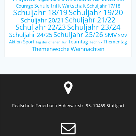
Schule trifft Wirtschaft
Courage
Schuljahr 17/18
Schuljahr 18/19
Schuljahr 19/20
Schuljahr 21/22
Schuljahr 20/21
Schuljahr 23/24
Schuljahr 22/23
Schuljahr 25/26
Schuljahr 24/25
SMV
SMV
Teamtag
Sport
Thementag
Aktion
Technik
Tag der offenen Tür
Weihnachten
Themenwoche
Realschule Feuerbach Hohewartstr. 95, 70469 Stuttgart