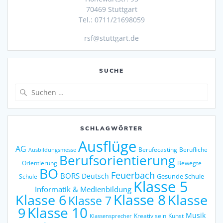
70469 Stuttgart
Tel.: 0711/21698059
rsf@stuttgart.de
SUCHE
Suche
nach:
SCHLAGWÖRTER
Ausflüge
AG
Berufecasting
Berufliche
Ausbildungsmesse
Berufsorientierung
Orientierung
Bewegte
BO
Feuerbach
BORS
Deutsch
Gesunde Schule
Schule
Klasse 5
Informatik & Medienbildung
Klasse 6
Klasse 8
Klasse
Klasse 7
9
Klasse 10
Musik
Kreativ sein
Kunst
Klassensprecher