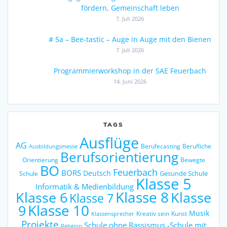
fördern, Gemeinschaft leben
7. Juli 2026
# 5a – Bee-tastic – Auge in Auge mit den Bienen
7. Juli 2026
Programmierworkshop in der SAE Feuerbach
14. Juni 2026
TAGS
Ausflüge
AG
Berufecasting
Berufliche
Ausbildungsmesse
Berufsorientierung
Orientierung
Bewegte
BO
Feuerbach
BORS
Deutsch
Gesunde Schule
Schule
Klasse 5
Informatik & Medienbildung
Klasse 6
Klasse 8
Klasse
Klasse 7
9
Klasse 10
Musik
Kreativ sein
Kunst
Klassensprecher
Projekte
Schule ohne Rassismus -Schule mit
Religion