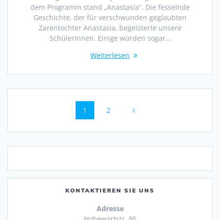
dem Programm stand „Anastasia“. Die fesselnde
Geschichte, der für verschwunden geglaubten
Zarentochter Anastasia, begeisterte unsere
SchülerInnen. Einige würden sogar…
Weiterlesen
Beitragsnavigation
Seite
Seite
1
2
KONTAKTIEREN SIE UNS
Adresse
Hohewartstr. 95