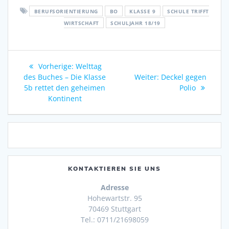
BERUFSORIENTIERUNG
BO
KLASSE 9
SCHULE TRIFFT
WIRTSCHAFT
SCHULJAHR 18/19
Beitragsnavigation
Vorheriger
Vorherige:
Welttag
Beitrag:
Nächster
des Buches – Die Klasse
Weiter:
Deckel gegen
Beitrag:
5b rettet den geheimen
Polio
Kontinent
KONTAKTIEREN SIE UNS
Adresse
Hohewartstr. 95
70469 Stuttgart
Tel.: 0711/21698059