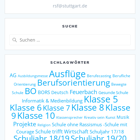
rsf@stuttgart.de
SUCHE
Suche
nach:
SCHLAGWÖRTER
Ausflüge
AG
Berufecasting
Berufliche
Ausbildungsmesse
Berufsorientierung
Orientierung
Bewegte
BO
Feuerbach
BORS
Deutsch
Gesunde Schule
Schule
Klasse 5
Informatik & Medienbildung
Klasse 6
Klasse 8
Klasse
Klasse 7
9
Klasse 10
Musik
Kreativ sein
Kunst
Klassensprecher
Projekte
Schule ohne Rassismus -Schule mit
Religion
Schule trifft Wirtschaft
Courage
Schuljahr 17/18
Schuljahr 18/19
Schuljahr 19/20