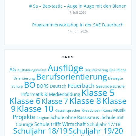
# 5a – Bee-tastic – Auge in Auge mit den Bienen
7. Juli 2026
Programmierworkshop in der SAE Feuerbach
14. Juni 2026
TAGS
Ausflüge
AG
Berufecasting
Berufliche
Ausbildungsmesse
Berufsorientierung
Orientierung
Bewegte
BO
Feuerbach
BORS
Deutsch
Gesunde Schule
Schule
Klasse 5
Informatik & Medienbildung
Klasse 6
Klasse 8
Klasse
Klasse 7
9
Klasse 10
Musik
Kreativ sein
Kunst
Klassensprecher
Projekte
Schule ohne Rassismus -Schule mit
Religion
Schule trifft Wirtschaft
Courage
Schuljahr 17/18
Schuljahr 18/19
Schuljahr 19/20