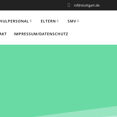
rsf@stuttgart.de
HULPERSONAL
ELTERN
SMV
AKT
IMPRESSUM/DATENSCHUTZ