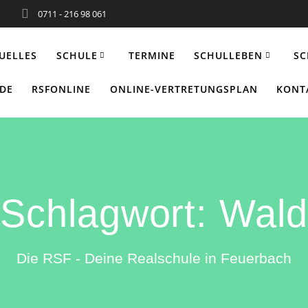
0711 - 216 98 061
UELLES
SCHULE
TERMINE
SCHULLEBEN
SC
NDE
RSFONLINE
ONLINE-VERTRETUNGSPLAN
KONT
Schlagwort:
Wald
Die RSF - Deine Realschule in Feuerbach