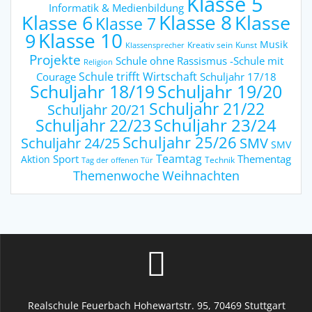
Klasse 5
Informatik & Medienbildung
Klasse 6
Klasse 8
Klasse
Klasse 7
9
Klasse 10
Musik
Kreativ sein
Kunst
Klassensprecher
Projekte
Schule ohne Rassismus -Schule mit
Religion
Schule trifft Wirtschaft
Courage
Schuljahr 17/18
Schuljahr 18/19
Schuljahr 19/20
Schuljahr 21/22
Schuljahr 20/21
Schuljahr 23/24
Schuljahr 22/23
Schuljahr 25/26
Schuljahr 24/25
SMV
SMV
Teamtag
Sport
Thementag
Aktion
Technik
Tag der offenen Tür
Weihnachten
Themenwoche
Realschule Feuerbach Hohewartstr. 95, 70469 Stuttgart