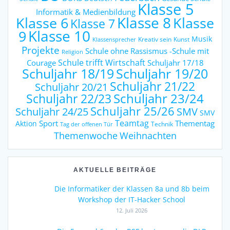
Klasse 5
Informatik & Medienbildung
Klasse 6
Klasse 8
Klasse
Klasse 7
9
Klasse 10
Musik
Kreativ sein
Kunst
Klassensprecher
Projekte
Schule ohne Rassismus -Schule mit
Religion
Schule trifft Wirtschaft
Courage
Schuljahr 17/18
Schuljahr 18/19
Schuljahr 19/20
Schuljahr 21/22
Schuljahr 20/21
Schuljahr 23/24
Schuljahr 22/23
Schuljahr 25/26
Schuljahr 24/25
SMV
SMV
Teamtag
Sport
Thementag
Aktion
Technik
Tag der offenen Tür
Weihnachten
Themenwoche
AKTUELLE BEITRÄGE
Die Informatiker der Klassen 8a und 8b beim
Workshop der IT-Hacker School
12. Juli 2026