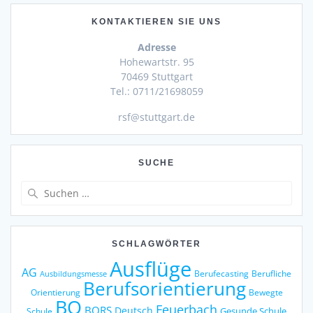
KONTAKTIEREN SIE UNS
Adresse
Hohewartstr. 95
70469 Stuttgart
Tel.: 0711/21698059
rsf@stuttgart.de
SUCHE
Suche
nach:
SCHLAGWÖRTER
Ausflüge
AG
Berufecasting
Berufliche
Ausbildungsmesse
Berufsorientierung
Orientierung
Bewegte
BO
Feuerbach
BORS
Deutsch
Gesunde Schule
Schule