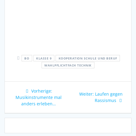
BO
KLASSE 9
KOOPERATION SCHULE UND BERUF
WAHLPFLICHTFACH TECHNIK
Beitragsnavigation
Vorheriger
Vorherige:
Nächster
Weiter:
Laufen gegen
Beitrag:
Musikinstrumente mal
Beitrag:
Rassismus
anders erleben…