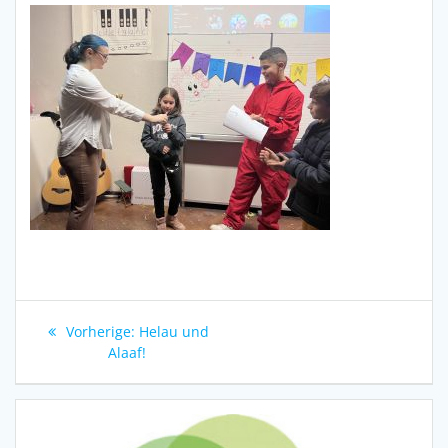
Beitragsnavigation
Vorheriger
Vorherige:
Helau und
Beitrag:
Alaaf!