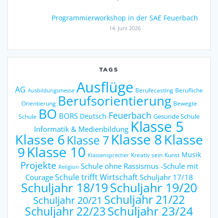
Programmierworkshop in der SAE Feuerbach
14. Juni 2026
TAGS
Ausflüge
AG
Berufecasting
Berufliche
Ausbildungsmesse
Berufsorientierung
Orientierung
Bewegte
BO
Feuerbach
BORS
Deutsch
Gesunde Schule
Schule
Klasse 5
Informatik & Medienbildung
Klasse 6
Klasse 8
Klasse
Klasse 7
9
Klasse 10
Musik
Kreativ sein
Kunst
Klassensprecher
Projekte
Schule ohne Rassismus -Schule mit
Religion
Schule trifft Wirtschaft
Courage
Schuljahr 17/18
Schuljahr 18/19
Schuljahr 19/20
Schuljahr 21/22
Schuljahr 20/21
Schuljahr 23/24
Schuljahr 22/23