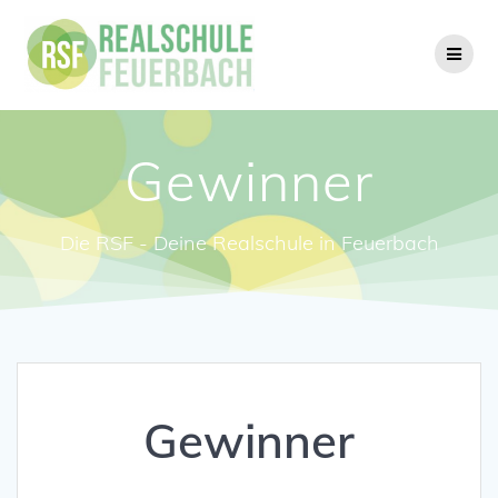
Zum
Inhalt
springen
Gewinner
Die RSF - Deine Realschule in Feuerbach
Gewinner