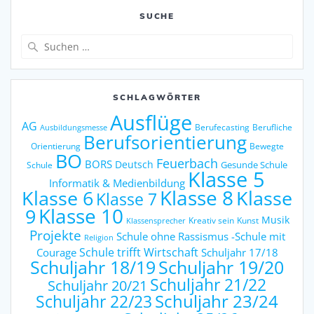
SUCHE
Suche
nach:
SCHLAGWÖRTER
Ausflüge
AG
Berufecasting
Berufliche
Ausbildungsmesse
Berufsorientierung
Orientierung
Bewegte
BO
Feuerbach
BORS
Deutsch
Gesunde Schule
Schule
Klasse 5
Informatik & Medienbildung
Klasse 6
Klasse 8
Klasse
Klasse 7
9
Klasse 10
Musik
Kreativ sein
Kunst
Klassensprecher
Projekte
Schule ohne Rassismus -Schule mit
Religion
Schule trifft Wirtschaft
Courage
Schuljahr 17/18
Schuljahr 18/19
Schuljahr 19/20
Schuljahr 21/22
Schuljahr 20/21
Schuljahr 23/24
Schuljahr 22/23