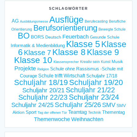
SCHLAGWÖRTER
Ausflüge
AG
Berufecasting
Berufliche
Ausbildungsmesse
Berufsorientierung
Orientierung
Bewegte Schule
BO
Feuerbach
BORS
Deutsch
Gesunde Schule
Klasse 5
Klasse
Informatik & Medienbildung
6
Klasse 8
Klasse 9
Klasse 7
Klasse 10
Musik
Kreativ sein
Kunst
Klassensprecher
Projekte
Schule ohne Rassismus -Schule mit
Religion
Schule trifft Wirtschaft
Courage
Schuljahr 17/18
Schuljahr 18/19
Schuljahr 19/20
Schuljahr 21/22
Schuljahr 20/21
Schuljahr 23/24
Schuljahr 22/23
Schuljahr 25/26
Schuljahr 24/25
SMV
SMV
Teamtag
Sport
Thementag
Aktion
Technik
Tag der offenen Tür
Weihnachten
Themenwoche