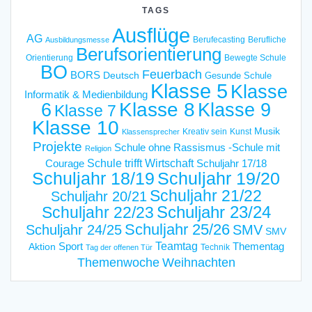
TAGS
Ausflüge
AG
Berufecasting
Berufliche
Ausbildungsmesse
Berufsorientierung
Orientierung
Bewegte Schule
BO
Feuerbach
BORS
Deutsch
Gesunde Schule
Klasse 5
Klasse
Informatik & Medienbildung
6
Klasse 8
Klasse 9
Klasse 7
Klasse 10
Musik
Kreativ sein
Kunst
Klassensprecher
Projekte
Schule ohne Rassismus -Schule mit
Religion
Schule trifft Wirtschaft
Courage
Schuljahr 17/18
Schuljahr 18/19
Schuljahr 19/20
Schuljahr 21/22
Schuljahr 20/21
Schuljahr 23/24
Schuljahr 22/23
Schuljahr 25/26
Schuljahr 24/25
SMV
SMV
Teamtag
Sport
Thementag
Aktion
Technik
Tag der offenen Tür
Weihnachten
Themenwoche