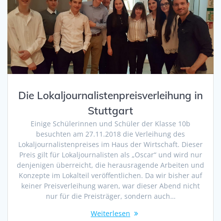
Die Lokaljournalistenpreisverleihung in
Stuttgart
Einige Schülerinnen und Schüler der Klasse 10b
besuchten am 27.11.2018 die Verleihung des
Lokaljournalistenpreises im Haus der Wirtschaft. Dieser
Preis gilt für Lokaljournalisten als „Oscar“ und wird nur
denjenigen überreicht, die herausragende Arbeiten und
Konzepte im Lokalteil veröffentlichen. Da wir bisher auf
keiner Preisverleihung waren, war dieser Abend nicht
nur für die Preisträger, sondern auch…
Weiterlesen