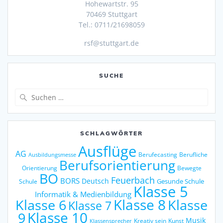
Hohewartstr. 95
70469 Stuttgart
Tel.: 0711/21698059
rsf@stuttgart.de
SUCHE
Suche
nach:
SCHLAGWÖRTER
Ausflüge
AG
Berufecasting
Berufliche
Ausbildungsmesse
Berufsorientierung
Orientierung
Bewegte
BO
Feuerbach
BORS
Deutsch
Gesunde Schule
Schule
Klasse 5
Informatik & Medienbildung
Klasse 6
Klasse 8
Klasse
Klasse 7
9
Klasse 10
Musik
Kreativ sein
Kunst
Klassensprecher