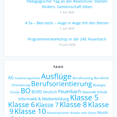
Pädagogischer Tag an der Realschule: Stärken
fördern, Gemeinschaft leben
7. Juli 2026
# 5a – Bee-tastic – Auge in Auge mit den Bienen
7. Juli 2026
Programmierworkshop in der SAE Feuerbach
14. Juni 2026
TAGS
Ausflüge
AG
Berufecasting
Berufliche
Ausbildungsmesse
Berufsorientierung
Orientierung
Bewegte
BO
Feuerbach
BORS
Deutsch
Gesunde Schule
Schule
Klasse 5
Informatik & Medienbildung
Klasse 6
Klasse 8
Klasse
Klasse 7
9
Klasse 10
Musik
Kreativ sein
Kunst
Klassensprecher