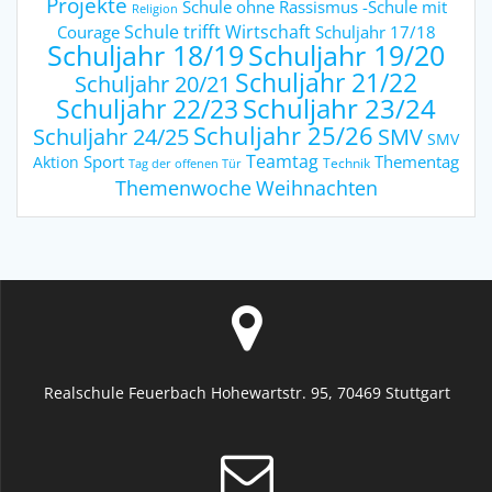
Projekte
Schule ohne Rassismus -Schule mit
Religion
Schule trifft Wirtschaft
Courage
Schuljahr 17/18
Schuljahr 18/19
Schuljahr 19/20
Schuljahr 21/22
Schuljahr 20/21
Schuljahr 23/24
Schuljahr 22/23
Schuljahr 25/26
Schuljahr 24/25
SMV
SMV
Teamtag
Sport
Thementag
Aktion
Technik
Tag der offenen Tür
Weihnachten
Themenwoche
Realschule Feuerbach Hohewartstr. 95, 70469 Stuttgart