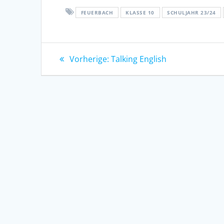
FEUERBACH
KLASSE 10
SCHULJAHR 23/24
Beitragsnavigation
Vorheriger
Vorherige:
Talking English
Beitrag: