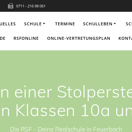
0711 - 216 98 061
UELLES
SCHULE
TERMINE
SCHULLEBEN
SC
NDE
RSFONLINE
ONLINE-VERTRETUNGSPLAN
KONT
n einer Stolperst
en Klassen 10a u
Die RSF - Deine Realschule in Feuerbach