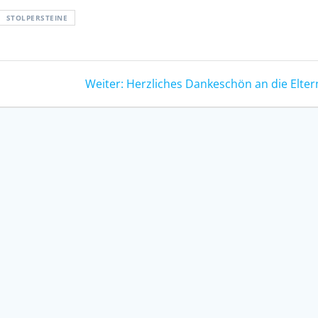
STOLPERSTEINE
Nächster
Weiter:
Herzliches Dankeschön an die Elter
Beitrag: