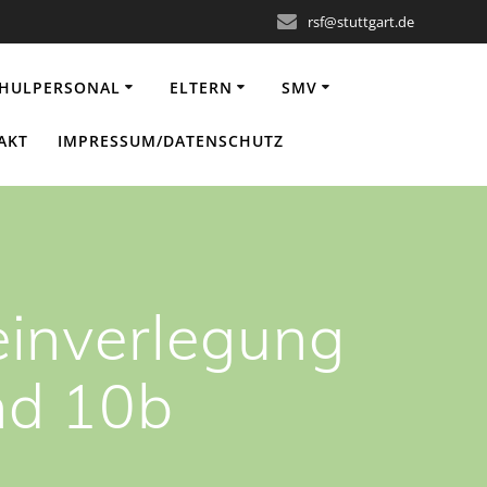
rsf@stuttgart.de
HULPERSONAL
ELTERN
SMV
AKT
IMPRESSUM/DATENSCHUTZ
einverlegung
nd 10b