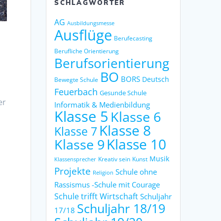
SCHLAGWÖRTER
AG
Ausbildungsmesse
Ausflüge
g
Berufecasting
Berufliche Orientierung
Berufsorientierung
BO
BORS
Deutsch
Bewegte Schule
Feuerbach
Gesunde Schule
er
Informatik & Medienbildung
Klasse 5
Klasse 6
Klasse 8
Klasse 7
Klasse 9
Klasse 10
Musik
Kreativ sein
Kunst
Klassensprecher
Projekte
Schule ohne
Religion
Rassismus -Schule mit Courage
Schule trifft Wirtschaft
Schuljahr
Schuljahr 18/19
17/18