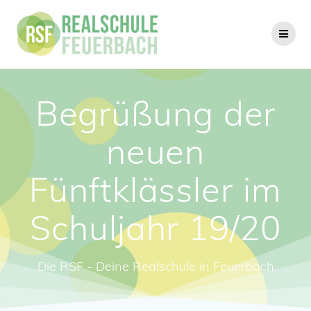
Zum
Inhalt
springen
Begrüßung der
neuen
Fünftklässler im
Schuljahr 19/20
Die RSF - Deine Realschule in Feuerbach