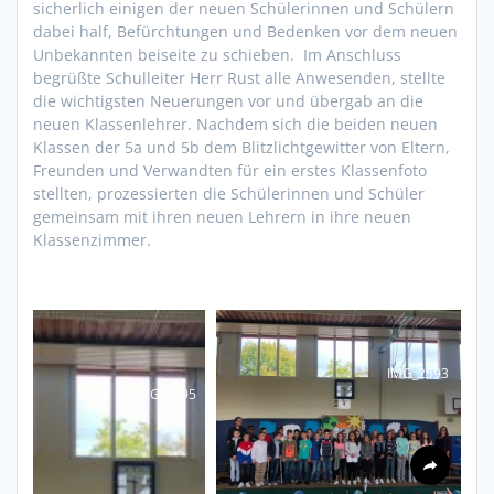
sicherlich einigen der neuen Schülerinnen und Schülern
dabei half, Befürchtungen und Bedenken vor dem neuen
Unbekannten beiseite zu schieben. Im Anschluss
begrüßte Schulleiter Herr Rust alle Anwesenden, stellte
die wichtigsten Neuerungen vor und übergab an die
neuen Klassenlehrer. Nachdem sich die beiden neuen
Klassen der 5a und 5b dem Blitzlichtgewitter von Eltern,
Freunden und Verwandten für ein erstes Klassenfoto
stellten, prozessierten die Schülerinnen und Schüler
gemeinsam mit ihren neuen Lehrern in ihre neuen
Klassenzimmer.
IMG_2593
IMG_2595