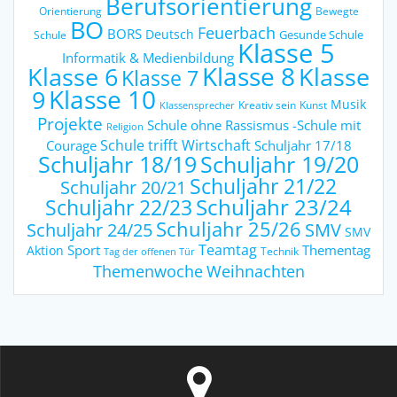
Berufsorientierung
Orientierung
Bewegte
BO
Feuerbach
BORS
Deutsch
Gesunde Schule
Schule
Klasse 5
Informatik & Medienbildung
Klasse 6
Klasse 8
Klasse
Klasse 7
9
Klasse 10
Musik
Kreativ sein
Kunst
Klassensprecher
Projekte
Schule ohne Rassismus -Schule mit
Religion
Schule trifft Wirtschaft
Courage
Schuljahr 17/18
Schuljahr 18/19
Schuljahr 19/20
Schuljahr 21/22
Schuljahr 20/21
Schuljahr 23/24
Schuljahr 22/23
Schuljahr 25/26
Schuljahr 24/25
SMV
SMV
Teamtag
Sport
Thementag
Aktion
Technik
Tag der offenen Tür
Weihnachten
Themenwoche