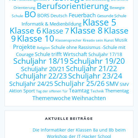
Berufsorientierung
Orientierung
Bewegte
BO
Feuerbach
BORS
Deutsch
Gesunde Schule
Schule
Klasse 5
Informatik & Medienbildung
Klasse 6
Klasse 8
Klasse
Klasse 7
9
Klasse 10
Musik
Kreativ sein
Kunst
Klassensprecher
Projekte
Schule ohne Rassismus -Schule mit
Religion
Schule trifft Wirtschaft
Courage
Schuljahr 17/18
Schuljahr 18/19
Schuljahr 19/20
Schuljahr 21/22
Schuljahr 20/21
Schuljahr 23/24
Schuljahr 22/23
Schuljahr 25/26
Schuljahr 24/25
SMV
SMV
Teamtag
Sport
Thementag
Aktion
Technik
Tag der offenen Tür
Weihnachten
Themenwoche
AKTUELLE BEITRÄGE
Die Informatiker der Klassen 8a und 8b beim
Workshop der IT-Hacker School