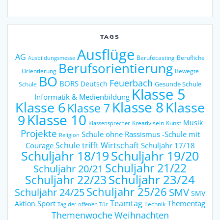
TAGS
Ausflüge
AG
Berufecasting
Berufliche
Ausbildungsmesse
Berufsorientierung
Orientierung
Bewegte
BO
Feuerbach
BORS
Deutsch
Gesunde Schule
Schule
Klasse 5
Informatik & Medienbildung
Klasse 6
Klasse 8
Klasse
Klasse 7
9
Klasse 10
Musik
Kreativ sein
Kunst
Klassensprecher
Projekte
Schule ohne Rassismus -Schule mit
Religion
Schule trifft Wirtschaft
Courage
Schuljahr 17/18
Schuljahr 18/19
Schuljahr 19/20
Schuljahr 21/22
Schuljahr 20/21
Schuljahr 23/24
Schuljahr 22/23
Schuljahr 25/26
Schuljahr 24/25
SMV
SMV
Teamtag
Sport
Thementag
Aktion
Technik
Tag der offenen Tür
Weihnachten
Themenwoche