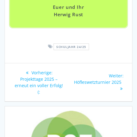
Euer und Ihr
Herwig Rust
SCHULJAHR 24/25
Beitragsnavigation
Vorheriger
Vorherige:
Nächs
Weiter:
Beitrag:
Projekttage 2025 –
Beitra
Höfleswetzturnier 2025
erneut ein voller Erfolg!
(: