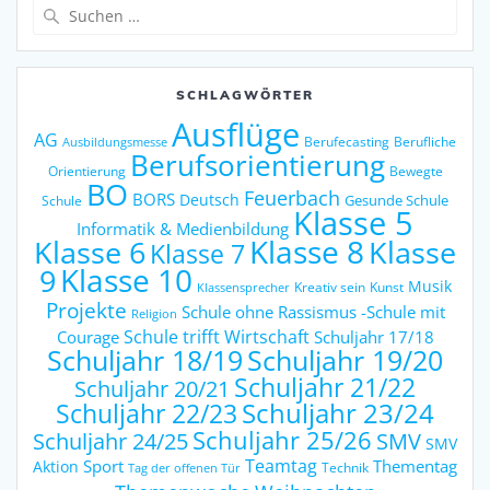
Suche
nach:
SCHLAGWÖRTER
Ausflüge
AG
Berufecasting
Berufliche
Ausbildungsmesse
Berufsorientierung
Orientierung
Bewegte
BO
Feuerbach
BORS
Deutsch
Gesunde Schule
Schule
Klasse 5
Informatik & Medienbildung
Klasse 6
Klasse 8
Klasse
Klasse 7
9
Klasse 10
Musik
Kreativ sein
Kunst
Klassensprecher
Projekte
Schule ohne Rassismus -Schule mit
Religion
Schule trifft Wirtschaft
Courage
Schuljahr 17/18
Schuljahr 18/19
Schuljahr 19/20
Schuljahr 21/22
Schuljahr 20/21
Schuljahr 23/24
Schuljahr 22/23
Schuljahr 25/26
Schuljahr 24/25
SMV
SMV
Teamtag
Sport
Thementag
Aktion
Technik
Tag der offenen Tür