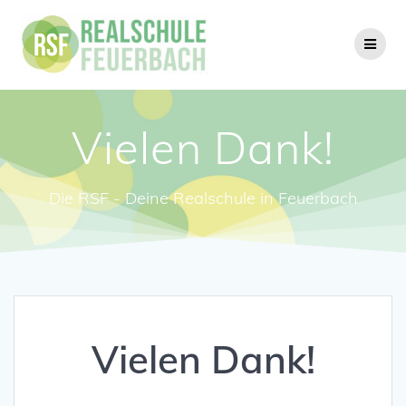
Zum
Inhalt
springen
Vielen Dank!
Die RSF - Deine Realschule in Feuerbach
Vielen Dank!