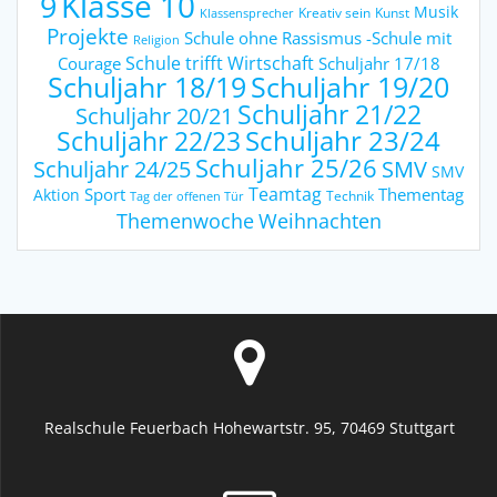
9
Klasse 10
Musik
Kreativ sein
Kunst
Klassensprecher
Projekte
Schule ohne Rassismus -Schule mit
Religion
Schule trifft Wirtschaft
Courage
Schuljahr 17/18
Schuljahr 18/19
Schuljahr 19/20
Schuljahr 21/22
Schuljahr 20/21
Schuljahr 23/24
Schuljahr 22/23
Schuljahr 25/26
Schuljahr 24/25
SMV
SMV
Teamtag
Sport
Thementag
Aktion
Technik
Tag der offenen Tür
Weihnachten
Themenwoche
Realschule Feuerbach Hohewartstr. 95, 70469 Stuttgart