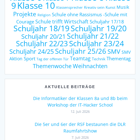
9
Klasse 10
Musik
Kreativ sein
Kunst
Klassensprecher
Projekte
Schule ohne Rassismus -Schule mit
Religion
Schule trifft Wirtschaft
Courage
Schuljahr 17/18
Schuljahr 18/19
Schuljahr 19/20
Schuljahr 21/22
Schuljahr 20/21
Schuljahr 23/24
Schuljahr 22/23
Schuljahr 25/26
Schuljahr 24/25
SMV
SMV
Teamtag
Sport
Thementag
Aktion
Technik
Tag der offenen Tür
Weihnachten
Themenwoche
AKTUELLE BEITRÄGE
Die Informatiker der Klassen 8a und 8b beim
Workshop der IT-Hacker School
12. Juli 2026
Die 5er und 6er der RSF bestaunen die DLR
Raumfahrtshow
7. Juli 2026