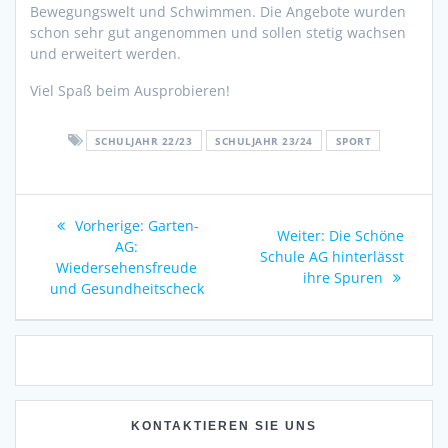
Bewegungswelt und Schwimmen. Die Angebote wurden
schon sehr gut angenommen und sollen stetig wachsen
und erweitert werden.
Viel Spaß beim Ausprobieren!
SCHULJAHR 22/23
SCHULJAHR 23/24
SPORT
Beitragsnavigation
Vorheriger
Vorherige:
Garten-
Nächster
Weiter:
Die Schöne
Beitrag:
AG:
Beitrag:
Schule AG hinterlässt
Wiedersehensfreude
ihre Spuren
und Gesundheitscheck
KONTAKTIEREN SIE UNS