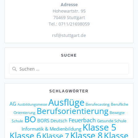
Adresse
Hohewartstr. 95
70469 Stuttgart
Tel.: 0711/21698059
rsf@stuttgart.de
SUCHE
Suche
nach:
SCHLAGWÖRTER
Ausflüge
AG
Berufecasting
Berufliche
Ausbildungsmesse
Berufsorientierung
Orientierung
Bewegte
BO
Feuerbach
BORS
Deutsch
Gesunde Schule
Schule
Klasse 5
Informatik & Medienbildung
Klasse 6
Klasse 8
Klasse
Klasse 7