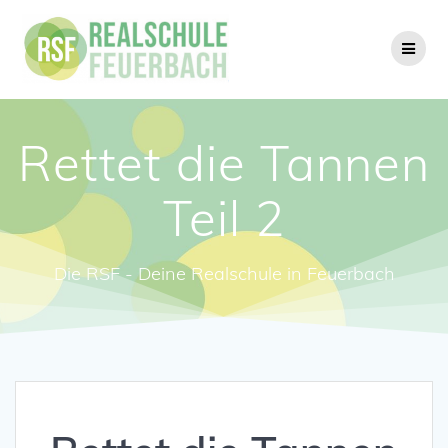
Zum
Inhalt
springen
Rettet die Tannen
Teil 2
Die RSF - Deine Realschule in Feuerbach