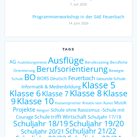
7. Juli 2026
Programmierworkshop in der SAE Feuerbach
14. Juni 2026
TAGS
Ausflüge
AG
Berufecasting
Berufliche
Ausbildungsmesse
Berufsorientierung
Orientierung
Bewegte
BO
Feuerbach
BORS
Deutsch
Gesunde Schule
Schule
Klasse 5
Informatik & Medienbildung
Klasse 6
Klasse 8
Klasse
Klasse 7
9
Klasse 10
Musik
Kreativ sein
Kunst
Klassensprecher
Projekte
Schule ohne Rassismus -Schule mit
Religion
Schule trifft Wirtschaft
Courage
Schuljahr 17/18
Schuljahr 18/19
Schuljahr 19/20
Schuljahr 21/22
Schuljahr 20/21