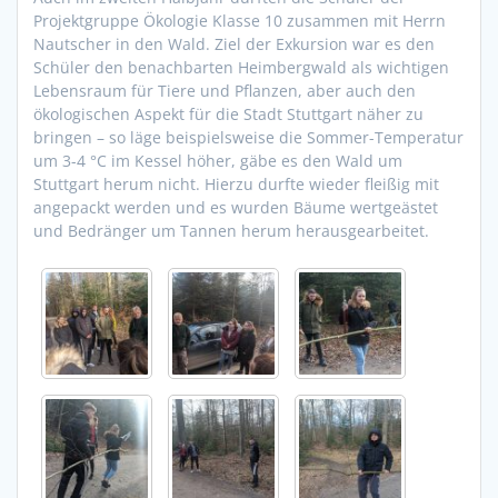
Projektgruppe Ökologie Klasse 10 zusammen mit Herrn
Nautscher in den Wald. Ziel der Exkursion war es den
Schüler den benachbarten Heimbergwald als wichtigen
Lebensraum für Tiere und Pflanzen, aber auch den
ökologischen Aspekt für die Stadt Stuttgart näher zu
bringen – so läge beispielsweise die Sommer-Temperatur
um 3-4 °C im Kessel höher, gäbe es den Wald um
Stuttgart herum nicht. Hierzu durfte wieder fleißig mit
angepackt werden und es wurden Bäume wertgeästet
und Bedränger um Tannen herum herausgearbeitet.