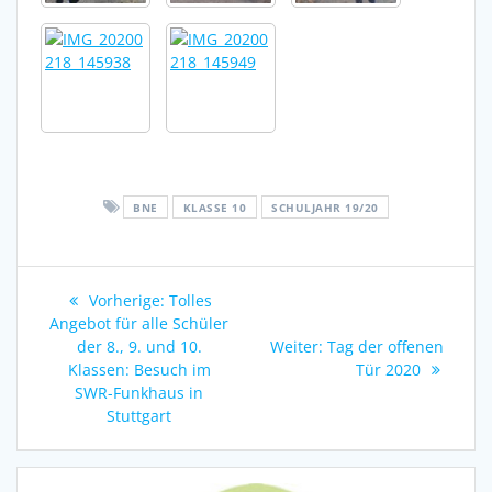
BNE
KLASSE 10
SCHULJAHR 19/20
Beitragsnavigation
Vorheriger
Vorherige:
Tolles
Beitrag:
Angebot für alle Schüler
Nächster
der 8., 9. und 10.
Weiter:
Tag der offenen
Beitrag:
Klassen: Besuch im
Tür 2020
SWR-Funkhaus in
Stuttgart