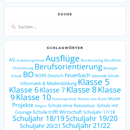
SUCHE
Suche
nach:
SCHLAGWÖRTER
Ausflüge
AG
Berufecasting
Berufliche
Ausbildungsmesse
Berufsorientierung
Orientierung
Bewegte
BO
Feuerbach
BORS
Deutsch
Gesunde Schule
Schule
Klasse 5
Informatik & Medienbildung
Klasse 6
Klasse 8
Klasse
Klasse 7
9
Klasse 10
Musik
Kreativ sein
Kunst
Klassensprecher
Projekte
Schule ohne Rassismus -Schule mit
Religion
Schule trifft Wirtschaft
Courage
Schuljahr 17/18
Schuljahr 18/19
Schuljahr 19/20
Schuljahr 21/22
Schuljahr 20/21